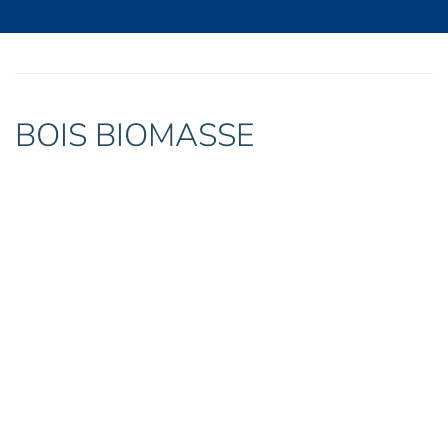
BOIS BIOMASSE
Coupeuses à tambour
Broyeurs mono-rotor ou bi-rotor
Convoyeurs
Cribles
Stockage